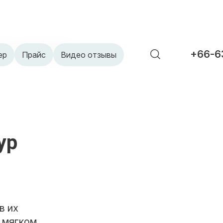
ий Тур на Катамаране»
+66-6
ер
Прайс
Видео отзывы
ур
в их
 мягком