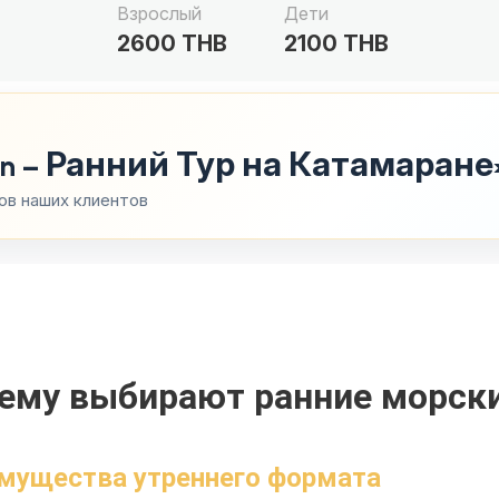
Взрослый
Дети
2600 THB
2100 THB
aran – Ранний Тур на Катамаране
ов наших клиентов
ему выбирают ранние морск
мущества утреннего формата