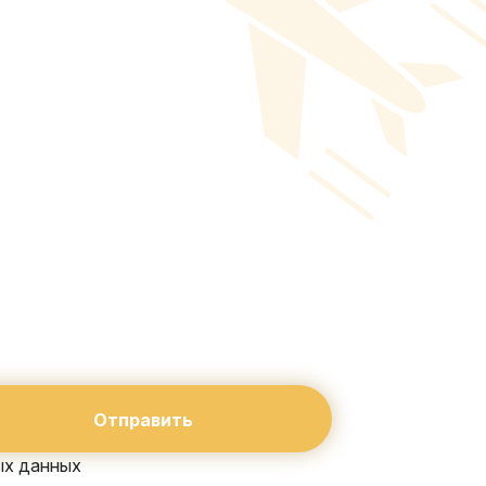
росы?
время
ых данных