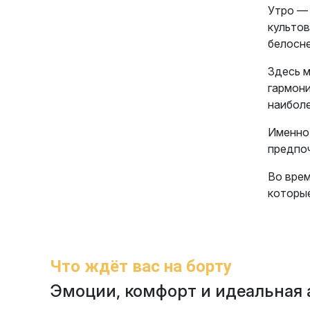
Утро — 
культов
белосн
Здесь м
гармони
наиболе
Именно 
предпо
Во вре
которые
Что ждёт вас на борту
Эмоции, комфорт и идеальная