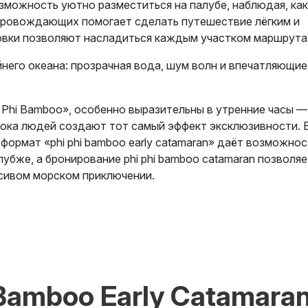
зможность уютно разместиться на палубе, наблюдая, как
провождающих помогает сделать путешествие лёгким и
овки позволяют насладиться каждым участком маршрута
йнего океана: прозрачная вода, шум волн и впечатляющие
 Phi Bamboo», особенно выразительны в утренние часы —
тока людей создают тот самый эффект эксклюзивности. 
формат «phi phi bamboo early catamaran» даёт возможнос
убже, а бронирование phi phi bamboo catamaran позволяе
асивом морском приключении.
Bamboo Early Catamara