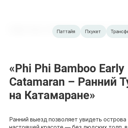
Главная
›
Пхукет
›
«Phi Phi Bamboo Early Catamaran – Ранн
Паттайя
Пхукет
Трансф
«Phi Phi Bamboo Early
Catamaran – Ранний Т
на Катамаране»
Ранний выезд позволяет увидеть острова 
настоящей красоте — без людских толп, в