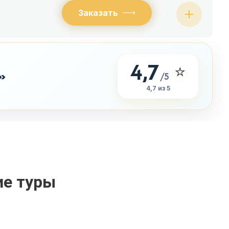
Заказать
4,7
⭐
»
/5
4,7 из 5
ие туры