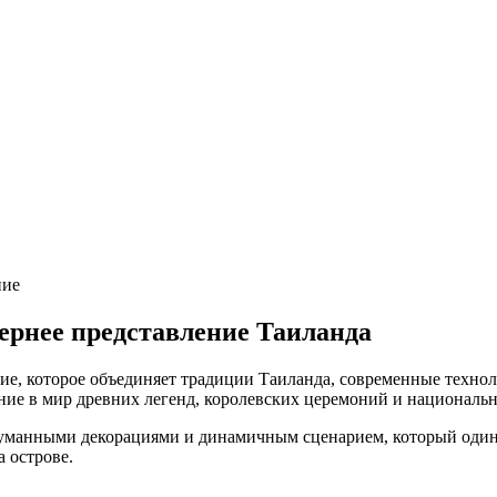
ние
чернее представление Таиланда
ие, которое объединяет традиции Таиланда, современные технол
ение в мир древних легенд, королевских церемоний и националь
уманными декорациями и динамичным сценарием, который одина
 острове.