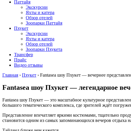
Паттайя
Экскурсии
Яхты и катера
Обзор отелей
Зоопарки Паттайя
Пхукет
Экскурсии
Яхты и катера
Обзор отелей
Зоопарки Пхукета
Трансфер
Прайс
Видео отзывы
Главная
›
Пхукет
›
Fantasea шоу Пхукет — вечернее представле
Fantasea шоу Пхукет — легендарное ве
Fantasea шоу Пхукет — это масштабное культурное представлен
большого тематического комплекса, где зрителей ждёт погруж
Представление впечатляет яркими костюмами, тщательно прод
становится одним из самых запоминающихся вечеров отдыха на
Тайланд ближе чем кажется