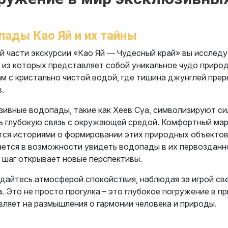
пады Као Яй и их тайны
й части экскурсии «Као Яй — Чудесный край» вы исслед
из которых представляет собой уникальное чудо природ
м с кристально чистой водой, где тишина джунглей пре
.
ивные водопады, такие как Хеев Суа, символизируют си
 глубокую связь с окружающей средой. Комфортный мар
ся историями о формировании этих природных объектов 
ется в возможности увидеть водопады в их первозданно
 шаг открывает новые перспективы.
айтесь атмосферой спокойствия, наблюдая за игрой св
. Это не просто прогулка – это глубокое погружение в 
ляет на размышления о гармонии человека и природы.