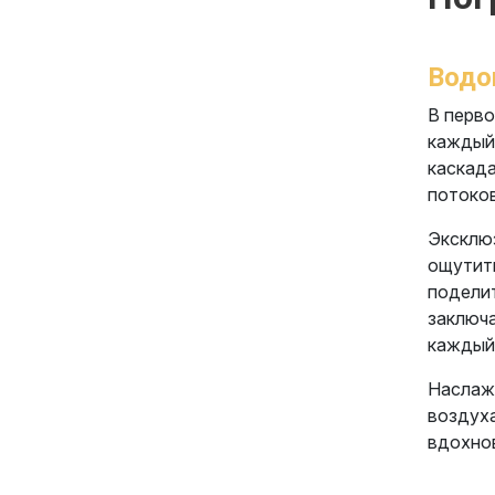
Водо
В перво
каждый 
каскада
потоков
Эксклюз
ощутить
поделит
заключа
каждый
Наслажд
воздуха
вдохнов