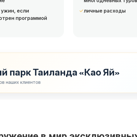
ме
многодневных туро
 ужин, если
личные расходы
отрен программой
й парк Таиланда «Као Яй»
ов наших клиентов
ружение в мир эксклюзивны