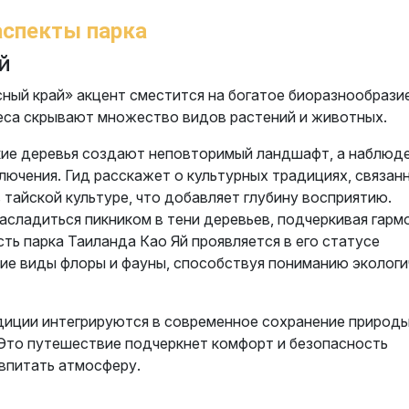
аспекты парка
й
ный край» акцент сместится на богатое биоразнообрази
леса скрывают множество видов растений и животных.
ские деревья создают неповторимый ландшафт, а наблюде
ючения. Гид расскажет о культурных традициях, связан
 тайской культуре, что добавляет глубину восприятию.
асладиться пикником в тени деревьев, подчеркивая гар
ть парка Таиланда Као Яй проявляется в его статусе
кие виды флоры и фауны, способствуя пониманию экологи
адиции интегрируются в современное сохранение природы
Это путешествие подчеркнет комфорт и безопасность
 впитать атмосферу.