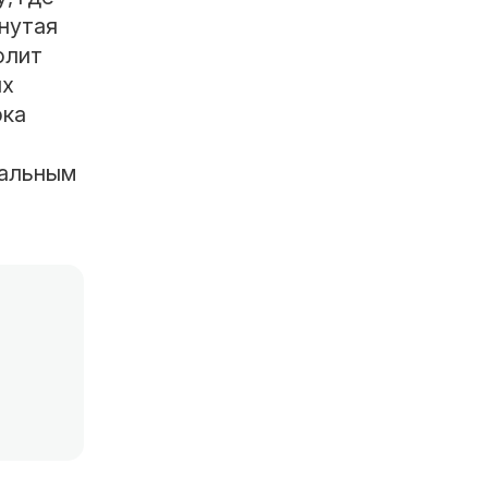
нутая
олит
ых
рка
нальным