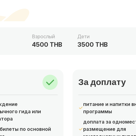
Взрослый
Дети
4500 THB
3500 THB
За доплату
ждение
питание и напитки в
ычного гида или
программы
атора
доплата за одномес
билеты по основной
размещение для