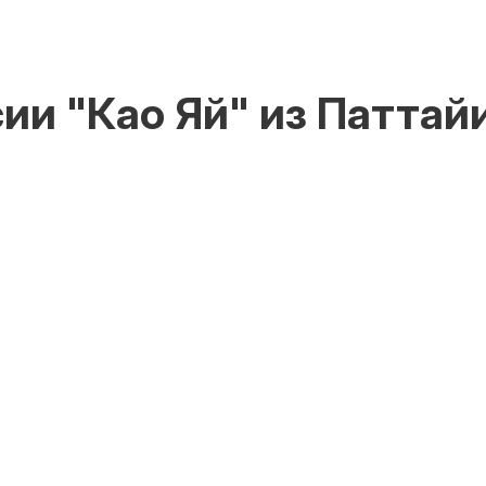
ии "Као Яй" из Паттайи