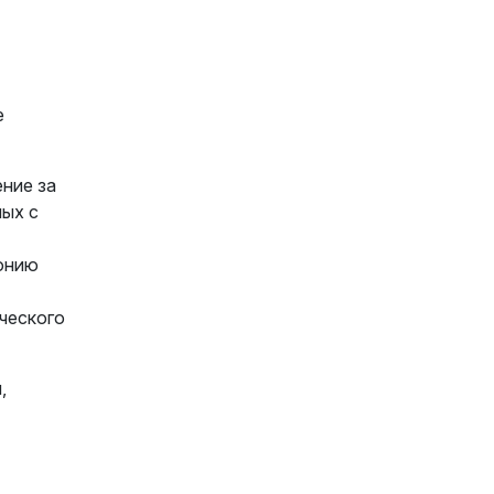
е
ние за
ных с
монию
ческого
,