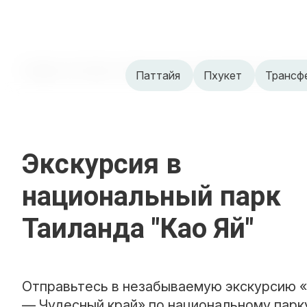
Главная
›
Паттайя
›
Экскурсия в национальный парк Таила
Паттайя
Пхукет
Трансф
Экскурсия в
национальный парк
Таиланда "Као Яй"
Отправьтесь в незабываемую экскурсию «
— Чудесный край» по национальному парку