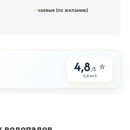
в
чаевые (по желанию)
4,8
⭐
/5
4,8 из 5
х водопадов