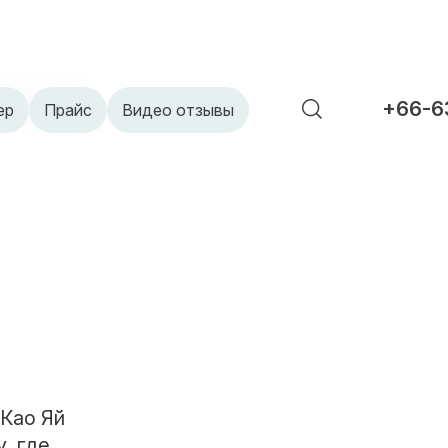
нда «Као Яй»
+66-6
ер
Прайс
Видео отзывы
Као Яй
, где