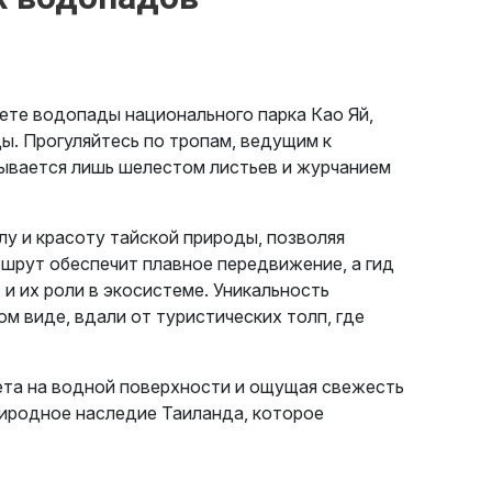
уете водопады национального парка Као Яй,
ы. Прогуляйтесь по тропам, ведущим к
рывается лишь шелестом листьев и журчанием
лу и красоту тайской природы, позволяя
шрут обеспечит плавное передвижение, а гид
и их роли в экосистеме. Уникальность
м виде, вдали от туристических толп, где
ета на водной поверхности и ощущая свежесть
природное наследие Таиланда, которое