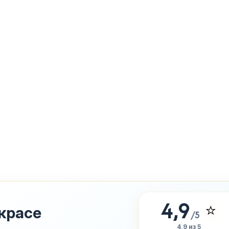
4,9
⭐
красе
/5
4,9 из 5