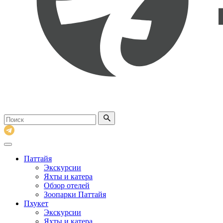
Поиск
по
сайту
Паттайя
Экскурсии
Яхты и катера
Обзор отелей
Зоопарки Паттайя
Пхукет
Экскурсии
Яхты и катера